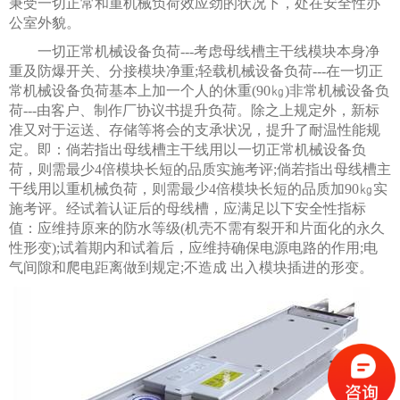
秉受一切正常和重机械负荷效应劲的状况下，处在安全性办
公室外貌。
一切正常机械设备负荷---考虑母线槽主干线模块本身净
重及防爆开关、分接模块净重;轻载机械设备负荷---在一切正
常机械设备负荷基本上加一个人的休重(90㎏)非常机械设备负
荷---由客户、制作厂协议书提升负荷。除之上规定外，新标
准又对于运送、存储等将会的支承状况，提升了耐温性能规
定。即：倘若指出母线槽主干线用以一切正常机械设备负
荷，则需最少4倍模块长短的品质实施考评;倘若指出母线槽主
干线用以重机械负荷，则需最少4倍模块长短的品质加90㎏实
施考评。经试着认证后的母线槽，应满足以下安全性指标
值：应维持原来的防水等级(机壳不需有裂开和片面化的永久
性形变);试着期内和试着后，应维持确保电源电路的作用;电
气间隙和爬电距离做到规定;不造成 出入模块插进的形变。