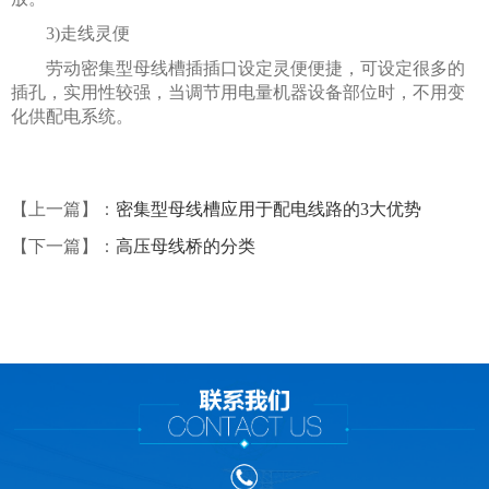
3)走线灵便
劳动密集型母线槽插插口设定灵便便捷，可设定很多的
插孔，实用性较强，当调节用电量机器设备部位时，不用变
化供配电系统。
【上一篇】：
密集型母线槽应用于配电线路的3大优势
【下一篇】：
高压母线桥的分类